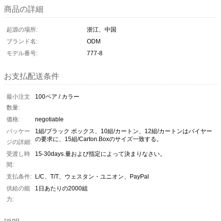
商品の詳細
起源の場所:
浙江、中国
ブランド名:
ODM
モデル番号:
777-8
お支払配送条件
最小注文
100ペア / カラー
数量:
価格:
negotiable
パッケー
1組/ブラック ボックス、10組/カートン、12組/カートンはバイヤー
の要求に、15組/Carton.Boxのサイズ一致する。
ジの詳細:
受渡し時
15-30days.量および指定によって決まりなさい。
間:
支払条件:
L/C、T/T、ウェスタン・ユニオン、PayPal
供給の能
1日あたりの2000組
力: