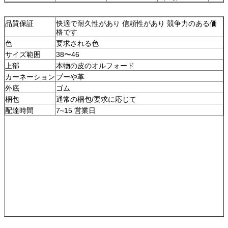
品質保証
快適で耐久性があり 信頼性があり 競争力のある価
格です
色
要求される色
サイズ範囲
38〜46
上部
本物の皮のオルフォード
カーネーション
プーや革
外底
ゴム
梱包
通常の梱包/要求に応じて
配達時間
7~15 営業日