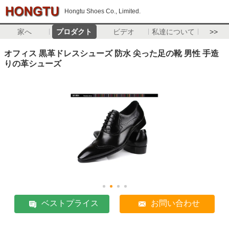
Hongtu Shoes Co., Limited.
家へ
プロダクト
ビデオ
私達について
>>
オフィス 黒革ドレスシューズ 防水 尖った足の靴 男性 手造
りの革シューズ
ベストプライス
お問い合わせ