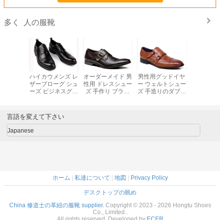
人の服靴
多く
式 男性の
ハイカウメンズ レ
オーダーメイド 男
男性用グッドイヤ
本物革 男
シューズ
ザーブローグ シュ
性用 ドレスシュー
ー ウェルトシュー
イタリア 
メンズ グ
ーズ ビジネスグッ
ズ 手作り ブラウ
ズ 手造りのダブル
ッシュ 黒
ー ウェル
ドイヤー ハンドメ
ン 修道士 ストラ
モンクストラップ
ジネス
ューズ
イド シューズ
ップ ドレスシュー
男性用シューズ
ズ
言語を変えて下さい
Japanese
ホーム
|
私達について
|
地図
|
Privacy Policy
デスクトップの眺め
China 修道士の革紐の服靴 supplier.
Copyright © 2023 - 2026 Hongtu Shoes
Co., Limited..
All rights reserved. Developed by
ECER