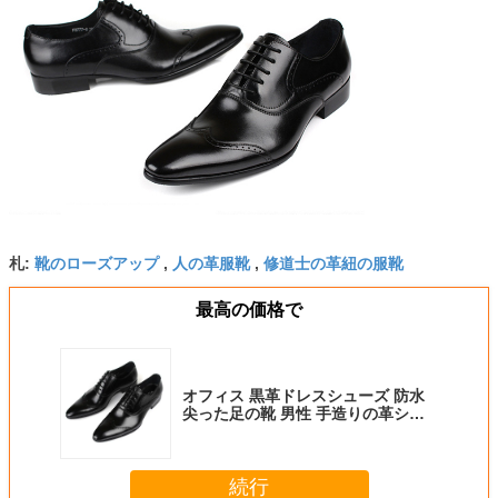
靴のローズアップ
人の革服靴
修道士の革紐の服靴
札:
,
,
最高の価格で
オフィス 黒革ドレスシューズ 防水
尖った足の靴 男性 手造りの革シュ
ーズ
続行