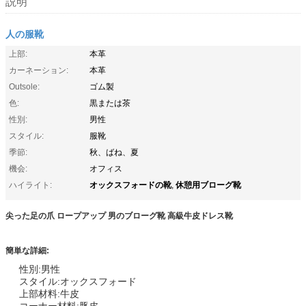
説明
人の服靴
上部:
本革
カーネーション:
本革
Outsole:
ゴム製
色:
黒または茶
性別:
男性
スタイル:
服靴
季節:
秋、ばね、夏
機会:
オフィス
オックスフォードの靴
休憩用ブローグ靴
ハイライト:
,
尖った足の爪 ロープアップ 男のブローグ靴 高級牛皮ドレス靴
簡単な詳細:
性別:
男性
スタイル:
オックスフォード
上部材料:
牛皮
コーナー材料:
豚皮