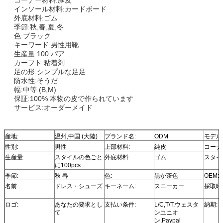
インソール材料:
カードボード
外底材料:
ゴム
季節:
秋,春,夏,冬
色:
ブラック
キーワード:
男性用靴
生産量:
100 パア
カーフト:
粘着剤
足の形:
シンプルな足足
防水性:
そうだ
幅:
中等 (B,M)
保証:
100% 本物の皮で作られています
サービス:
オーダーメイド
産地:
温州,中国 (大陸)
ブランド名:
ODM
モデル
性別:
男性
上部材料:
純皮
コーナ
生産量:
スタイルの色ごと
外底材料:
ゴム
スタイ
に100pcs
季節:
秋 春
色:
黒か茶色
OEM:
名前
ドレス・シューズ
キーネーム:
スニーカー
採取時
ロゴ:
あなたの要求とし
支払い条件:
L/C,T/T,ウェスタ
納期:
て
ンユニオ
ン,Paypal