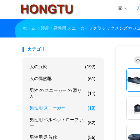
家へ
プ
ホーム
製品
男性用 スニーカー
クラシックメンズカジュ
カテゴリ
人の服靴
(197)
人の偶然靴
(61)
男性 の スニーカー の 滑り
(11)
方
男性用 スニーカー
(10)
男性用 ベルベットローファ
(52)
ー
男性用 足首靴
(56)