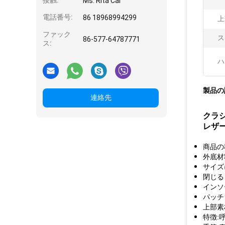
接触:
Ms. Rita Cai
電話番号:
86 18968994299
上
ファック
ス
86-577-64787771
ス:
ハ
製品の
連絡先
クラ
レザ
商品の
外底材
サイズ
閉じる
インソ
パッチ
上部素
特徴: