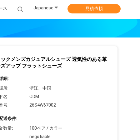
Japanese
ース
見積依頼
シックメンズカジュアルシューズ 透気性のある革
ズアップ フラットシューズ
詳細:
場所:
浙江、中国
ド名:
ODM
番号:
26S4W67002
配送条件:
文数量:
100ペア / カラー
negotiable