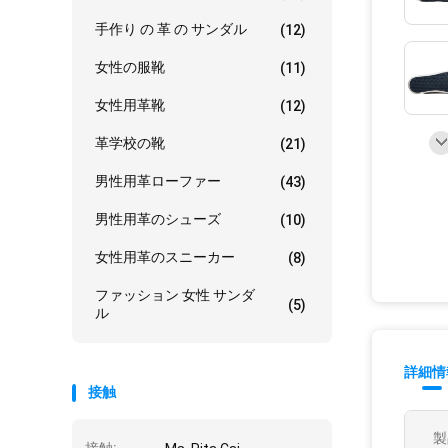
手作り の 革 の サンダル
(12)
女性の服靴
(11)
女性用革靴
(12)
革学校の靴
(21)
男性用革ローファー
(43)
男性用革のシューズ
(10)
女性用革のスニーカー
(8)
ファッション 女性 サンダ
(5)
ル
詳細情
接触
製