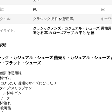
部:
色:
PU
タイル:
クラシック 男性 休憩用 靴
キーワ
クラシックメンズ・カジュアル・シューズ
,
男性用 
イライト:
透ける 革 の ローズアップ の 平ら な 靴
説明
シック・カジュアル・シューズ 熱売り・カジュアル・シューズ 
ー・フラット・シューズ
種類:休憩用靴
料:ゴム
にぴったり 普通のサイズにぴったり
タイプ:スリップオン
ール材料:ゴム
ワーク
材:群れ
呼吸可能