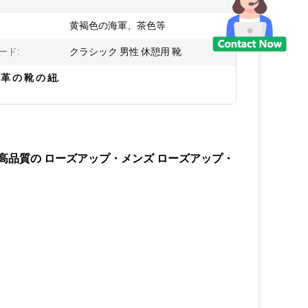
黄褐色の海軍、茶色等
ード:
クラシック 男性 休憩用 靴
革 の 靴 の 紐
,
高品質の ローズアップ・メンズ ローズアップ・