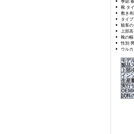
季節:春
靴 タ
敷き布
タイプ
観客の
上部高
靴の幅:
性別:
ウルカ
モデル
製品
上部/
イン
生産量
実行サ
OEM/
試料の