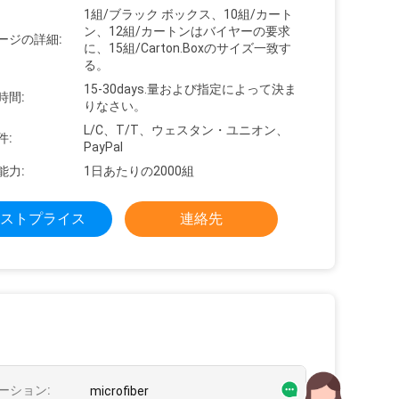
1組/ブラック ボックス、10組/カート
ン、12組/カートンはバイヤーの要求
ージの詳細:
に、15組/Carton.Boxのサイズ一致す
る。
15-30days.量および指定によって決ま
時間:
りなさい。
L/C、T/T、ウェスタン・ユニオン、
件:
PayPal
能力:
1日あたりの2000組
ストプライス
連絡先
ーション:
microfiber