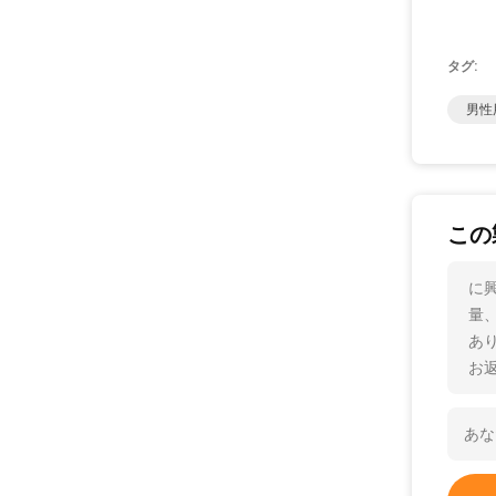
タグ:
男性
この
に
量
あ
お