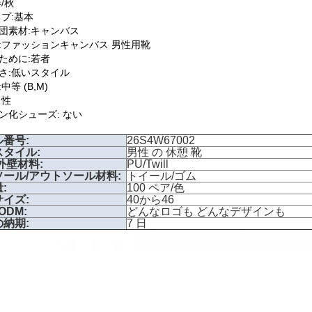
/秋
イプ:基本
団素材:キャンバス
:ファッションキャンバス 男性用靴
ために:若者
さ:低いスタイル
中等 (B,M)
男性
ン化シューズ: ない
番号:
26S4W67002
スタイル:
男性 の 休憩 靴
外壁材料:
PU/Twill
ソール/アウトソール材料:
トイール/ゴム
:
100 ペア/色
イズ:
40から46
ODM:
どんなロゴも どんなデザインも
納期:
7 日