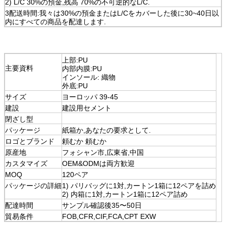
2) L/C 30%の預金,残高 70%の不可逆的なL/C.
3配送時間:我々は30%の預金またはL/Cをカバーした後に30~40日以
内にすべての商品を配達します.
上部:PU
主要資料
内部内膜:PU
インソール: 織物
外底:PU
サイズ
ヨーロッパ 39-45
建設
建設用セメント
閉ざし型
パッケージ
紙箱か,あなたの要求として.
ロゴとブランド
頼むか 頼むか
原産地
フォシャン市,広東省,中国
カスタマイズ
OEM&ODMは両方歓迎
MOQ
120ペア
パッケージの詳細
1) パリバッグに1対,カートン1箱に12ペアを詰め
2) 内箱に1対,カートン1箱に12ペア詰め
配達時間
サンプル確認後35〜50日
貿易条件
FOB,CFR,CIF,FCA,CPT EXW