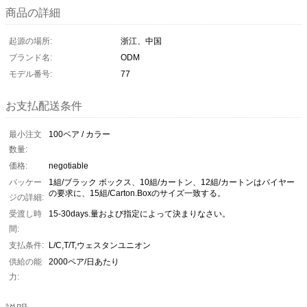
商品の詳細
起源の場所:
浙江、中国
ブランド名:
ODM
モデル番号:
77
お支払配送条件
最小注文
100ペア / カラー
数量:
価格:
negotiable
パッケー
1組/ブラック ボックス、10組/カートン、12組/カートンはバイヤー
の要求に、15組/Carton.Boxのサイズ一致する。
ジの詳細:
受渡し時
15-30days.量および指定によって決まりなさい。
間:
支払条件:
L/C,T/T,ウェスタンユニオン
供給の能
2000ペア/日あたり
力: