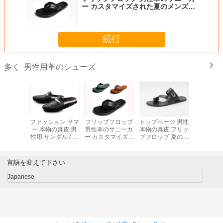
ー カスタマイズされた夏のメンズデ
ザイナー スリップオンシューズ
続行
男性用革のシューズ
多く
レジャー
ファッション サマ
フリップフロップ
トップページ 男性
快適な黒
革のサニー
ー 本物の真皮 男
男性革のサニーカ
本物の真皮 フリッ
プフロップ
リップフロ
性用 サンダル / 男
ー カスタマイズさ
プフロップ 夏のビ
カー 
性用 サン
性用 牛皮のシュー
れた夏のメンズデ
ーチサンダル スニ
ニーカー
ズ
ザイナー スリップ
ーカー
オンシューズ
言語を変えて下さい
Japanese