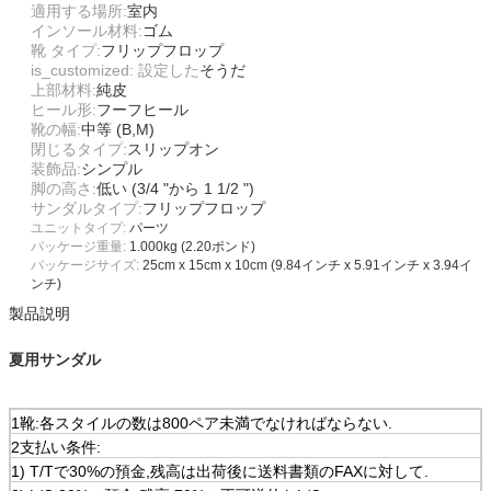
適用する場所:
室内
インソール材料:
ゴム
靴 タイプ:
フリップフロップ
is_customized: 設定した
そうだ
上部材料:
純皮
ヒール形:
フーフヒール
靴の幅:
中等 (B,M)
閉じるタイプ:
スリップオン
装飾品:
シンプル
脚の高さ:
低い (3/4 "から 1 1/2 ")
サンダルタイプ:
フリップフロップ
ユニットタイプ:
パーツ
パッケージ重量:
1.000kg (2.20ポンド)
パッケージサイズ:
25cm x 15cm x 10cm (9.84インチ x 5.91インチ x 3.94イ
ンチ)
製品説明
夏用サンダル
1靴:各スタイルの数は800ペア未満でなければならない.
2支払い条件:
1) T/Tで30%の預金,残高は出荷後に送料書類のFAXに対して.